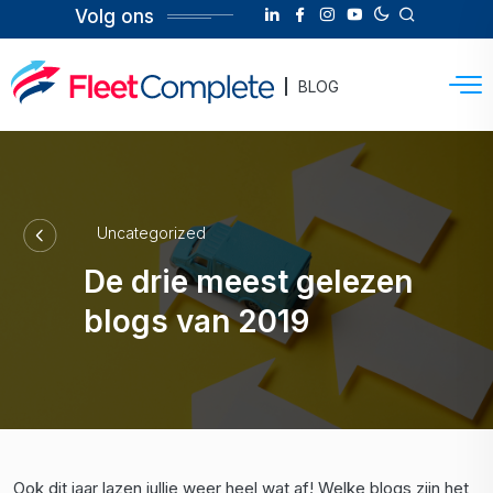
Volg ons
BLOG
Uncategorized
De drie meest gelezen
blogs van 2019
Ook dit jaar lazen jullie weer heel wat af! Welke blogs zijn het